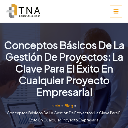
Ir
MAI
al
MEN
contenido
Conceptos Básicos De La
Gestión De Proyectos: La
Clave Para El Éxito En
Cualquier Proyecto
Empresarial
Inicio
Blog
Conceptos Básicos De La Gestión De Proyectos: La Clave Para El
Éxito En Cualquier Proyecto Empresarial